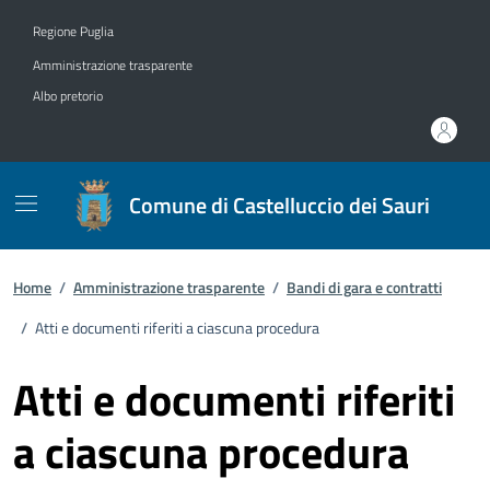
Vai ai contenuti
Vai al footer
Regione Puglia
Amministrazione trasparente
Albo pretorio
Comune di Castelluccio dei Sauri
Home
/
Amministrazione trasparente
/
Bandi di gara e contratti
/
Atti e documenti riferiti a ciascuna procedura
Atti e documenti riferiti
a ciascuna procedura