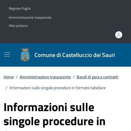
Vai ai contenuti
Vai al footer
Regione Puglia
Amministrazione trasparente
Albo pretorio
Comune di Castelluccio dei Sauri
Home
/
Amministrazione trasparente
/
Bandi di gara e contratti
/
Informazioni sulle singole procedure in formato tabellare
Informazioni sulle
singole procedure in