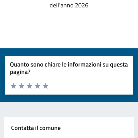
dell'anno 2026
Quanto sono chiare le informazioni su questa
pagina?
Valuta da 1 a 5 stelle la pagina
Valuta 1 stelle su 5
Valuta 2 stelle su 5
Valuta 3 stelle su 5
Valuta 4 stelle su 5
Valuta 5 stelle su 5
Contatta il comune