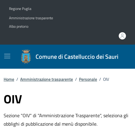
Vai ai contenuti
Vai al footer
Regione Puglia
Amministrazione trasparente
Albo pretorio
Comune di Castelluccio dei Sauri
Home
/
Amministrazione trasparente
/
Personale
/
OIV
OIV
Sezione "OIV" di "Amministrazione Trasparente", seleziona gli
obblighi di pubblicazione dal menù disponibile.