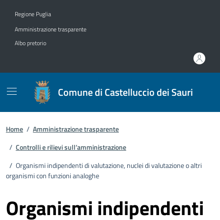
Vai ai contenuti
Vai al footer
Regione Puglia
Amministrazione trasparente
Albo pretorio
Comune di Castelluccio dei Sauri
Home
/
Amministrazione trasparente
/
Controlli e rilievi sull’amministrazione
/
Organismi indipendenti di valutazione, nuclei di valutazione o altri
organismi con funzioni analoghe
Organismi indipendenti