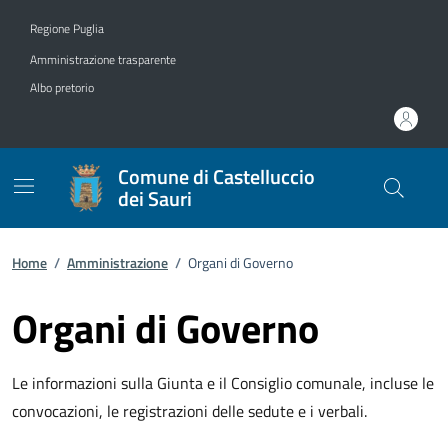
Vai ai contenuti
Vai al footer
Regione Puglia
Amministrazione trasparente
Albo pretorio
Comune di Castelluccio
dei Sauri
Home
/
Amministrazione
/
Organi di Governo
Organi di Governo
Le informazioni sulla Giunta e il Consiglio comunale, incluse le
convocazioni, le registrazioni delle sedute e i verbali.