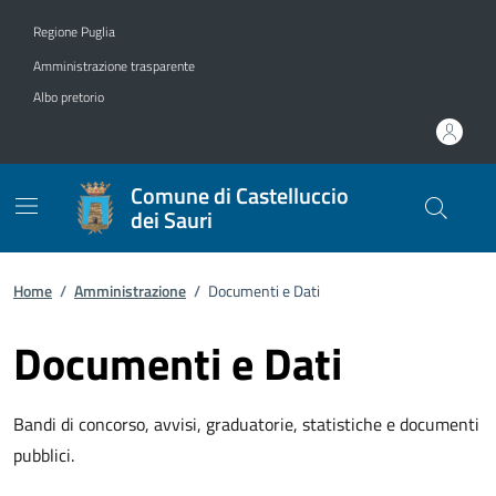
Vai ai contenuti
Vai al footer
Regione Puglia
Amministrazione trasparente
Albo pretorio
Comune di Castelluccio
dei Sauri
Home
/
Amministrazione
/
Documenti e Dati
Documenti e Dati
Bandi di concorso, avvisi, graduatorie, statistiche e documenti
pubblici.