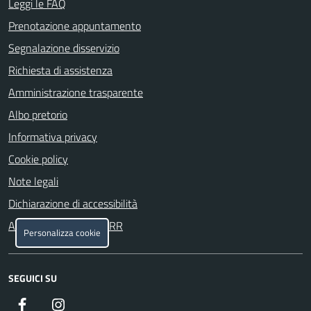
Leggi le FAQ
Prenotazione appuntamento
Segnalazione disservizio
Richiesta di assistenza
Amministrazione trasparente
Albo pretorio
Informativa privacy
Cookie policy
Note legali
Dichiarazione di accessibilità
Attuazione misure PNRR
Personalizza cookie
SEGUICI SU
Facebook
https://www.instagram.com/