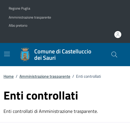
Vai ai contenuti
Vai al footer
Regione Puglia
Amministrazione trasparente
Albo pretorio
Comune di Castelluccio
dei Sauri
Home
/
Amministrazione trasparente
/
Enti controllati
Enti controllati
Enti controllati di Amministrazione trasparente.