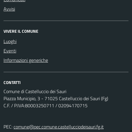
Avvisi
VIVERE IL COMUNE
Luoghi
Eventi
Informazioni generiche
CONTATTI
Comune di Castelluccio dei Sauri
Piazza Municipio, 3 - 71025 Castelluccio dei Sauri (Fg)
C.F. / P.IVA:80003250711 / 02094170715
PEC:
comune@pec.comune.castellucciodeisauri.fg.it