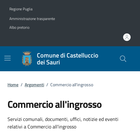
Vai ai contenuti
Vai al footer
Regione Puglia
Amministrazione trasparente
Albo pretorio
Comune di Castelluccio
dei Sauri
Home
/
Argomenti
/
Commercio all'ingrosso
Commercio all'ingrosso
Dettagli dell'argomento
Servizi comunali, documenti, uffici, notizie ed eventi
relativi a Commercio all'ingrosso