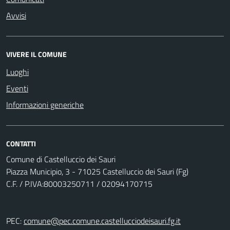
Avvisi
VIVERE IL COMUNE
Luoghi
Eventi
Informazioni generiche
CONTATTI
Comune di Castelluccio dei Sauri
Piazza Municipio, 3 - 71025 Castelluccio dei Sauri (Fg)
C.F. / P.IVA:80003250711 / 02094170715
PEC:
comune@pec.comune.castellucciodeisauri.fg.it