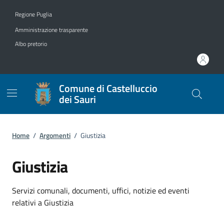
Vai ai contenuti
Vai al footer
Regione Puglia
Amministrazione trasparente
Albo pretorio
Comune di Castelluccio
dei Sauri
Home
/
Argomenti
/
Giustizia
Giustizia
Dettagli dell'argomento
Servizi comunali, documenti, uffici, notizie ed eventi
relativi a Giustizia