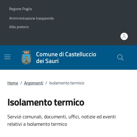
Vai ai contenuti
Vai al footer
Regione Puglia
Amministrazione trasparente
Albo pretorio
Comune di Castelluccio
dei Sauri
Home
/
Argomenti
/
Isolamento termico
Isolamento termico
Dettagli dell'argomento
Servizi comunali, documenti, uffici, notizie ed eventi
relativi a Isolamento termico