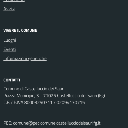
Avvisi
VIVERE IL COMUNE
Luoghi
Eventi
Informazioni generiche
CONTATTI
Comune di Castelluccio dei Sauri
Piazza Municipio, 3 - 71025 Castelluccio dei Sauri (Fg)
C.F. / P.IVA:80003250711 / 02094170715
PEC:
comune@pec.comune.castellucciodeisauri.fg.it