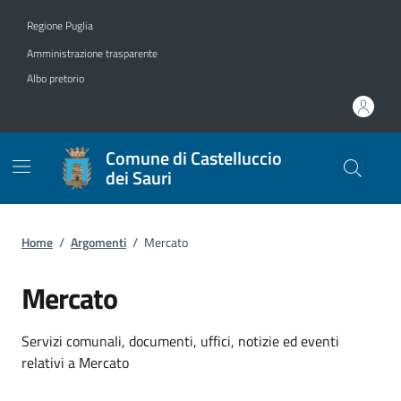
Vai ai contenuti
Vai al footer
Regione Puglia
Amministrazione trasparente
Albo pretorio
Comune di Castelluccio
dei Sauri
Home
/
Argomenti
/
Mercato
Mercato
Dettagli dell'argomento
Servizi comunali, documenti, uffici, notizie ed eventi
relativi a Mercato