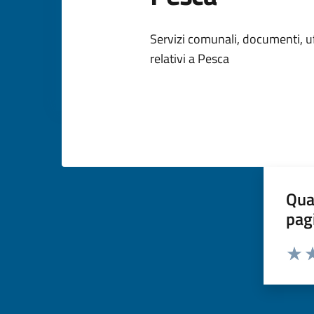
Dettagli dell
Servizi comunali, documenti, uff
relativi a Pesca
Qua
pag
Valuta 
Valut
Va