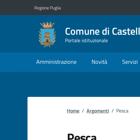
Vai ai contenuti
Vai al footer
Regione Puglia
Comune di Castell
Portale istituzionale
Amministrazione
Novità
Servizi
Home
/
Argomenti
/
Pesca
Pesca