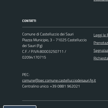
CONTATTI
Comune di Castelluccio dei Sauri
Leggi le
Piazza Municipio, 3 - 71025 Castelluccio
Prenota
dei Sauri (Fg)
Segnalazi
C.F. / P.IVA:80003250711 /
02094170715
Richiesta
PEC:
comune@pec.comune.castellucciodeisauri.fg.it
Centralino unico: +39 0881 962021