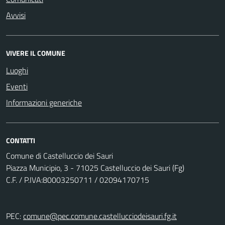
Avvisi
VIVERE IL COMUNE
Luoghi
Eventi
Informazioni generiche
CONTATTI
Comune di Castelluccio dei Sauri
Piazza Municipio, 3 - 71025 Castelluccio dei Sauri (Fg)
C.F. / P.IVA:80003250711 / 02094170715
PEC:
comune@pec.comune.castellucciodeisauri.fg.it