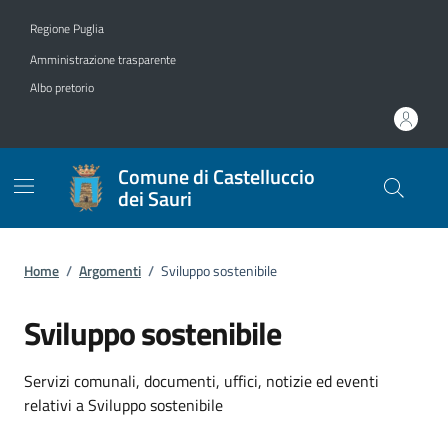
Vai ai contenuti
Vai al footer
Regione Puglia
Amministrazione trasparente
Albo pretorio
Comune di Castelluccio
dei Sauri
Home
/
Argomenti
/
Sviluppo sostenibile
Sviluppo sostenibile
Dettagli dell'argomento
Servizi comunali, documenti, uffici, notizie ed eventi
relativi a Sviluppo sostenibile