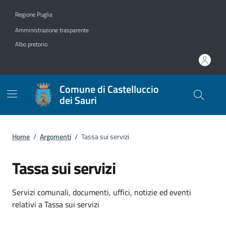
Vai ai contenuti
Vai al footer
Regione Puglia
Amministrazione trasparente
Albo pretorio
Comune di Castelluccio
dei Sauri
Home
/
Argomenti
/
Tassa sui servizi
Tassa sui servizi
Dettagli dell'argomento
Servizi comunali, documenti, uffici, notizie ed eventi
relativi a Tassa sui servizi