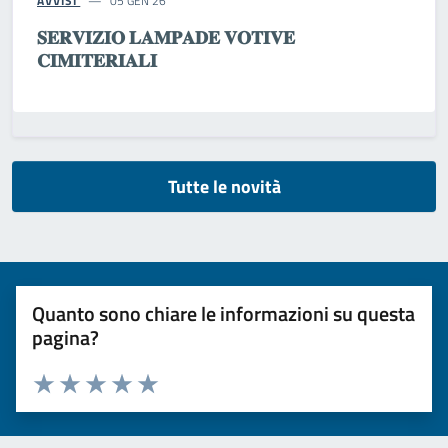
AVVISI
05 GEN 26
𝐒𝐄𝐑𝐕𝐈𝐙𝐈𝐎 𝐋𝐀𝐌𝐏𝐀𝐃𝐄 𝐕𝐎𝐓𝐈𝐕𝐄
𝐂𝐈𝐌𝐈𝐓𝐄𝐑𝐈𝐀𝐋𝐈
Tutte le novità
Quanto sono chiare le informazioni su questa
pagina?
Valuta da 1 a 5 stelle la pagina
Valuta 1 stelle su 5
Valuta 2 stelle su 5
Valuta 3 stelle su 5
Valuta 4 stelle su 5
Valuta 5 stelle su 5