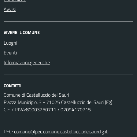
Avvisi
VIVERE IL COMUNE
Luoghi
Eventi
Informazioni generiche
CONTATTI
Comune di Castelluccio dei Sauri
Piazza Municipio, 3 - 71025 Castelluccio dei Sauri (Fg)
C.F. / P.IVA:80003250711 / 02094170715
PEC:
comune@pec.comune.castellucciodeisauri.fg.it