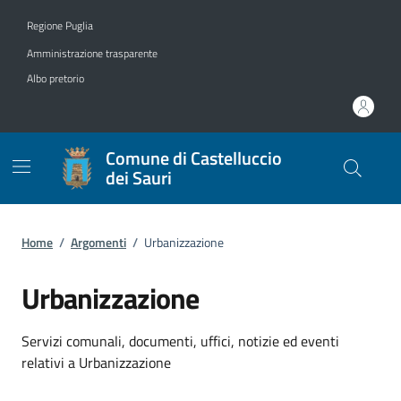
Vai ai contenuti
Vai al footer
Regione Puglia
Amministrazione trasparente
Albo pretorio
Comune di Castelluccio
dei Sauri
Home
/
Argomenti
/
Urbanizzazione
Urbanizzazione
Dettagli dell'argomento
Servizi comunali, documenti, uffici, notizie ed eventi
relativi a Urbanizzazione