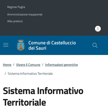
Vai ai contenuti
Vai al footer
Regione Puglia
Amministrazione trasparente
Albo pretorio
Comune di Castelluccio
dei Sauri
Home
/
Vivere il Comune
/
Informazioni generiche
/
Sistema Informativo Territoriale
Sistema Informativo
Territoriale