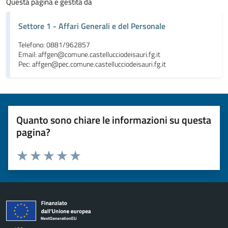
Questa pagina è gestita da
Settore 1 - Affari Generali e del Personale
Telefono: 0881/962857
Email: affgen@comune.castellucciodeisauri.fg.it
Pec: affgen@pec.comune.castellucciodeisauri.fg.it
Quanto sono chiare le informazioni su questa
pagina?
Valuta da 1 a 5 stelle la pagina
Valuta 1 stelle su 5
Valuta 2 stelle su 5
Valuta 3 stelle su 5
Valuta 4 stelle su 5
Valuta 5 stelle su 5