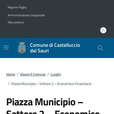
Vai ai contenuti
Vai al footer
Regione Puglia
Amministrazione trasparente
Albo pretorio
Comune di Castelluccio
dei Sauri
Home
/
Vivere il Comune
/
Luoghi
/
Piazza Municipio – Settore 2 – Economico-Finanziario
Piazza Municipio –
Settore 2 – Economico-