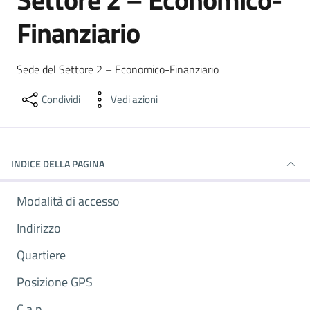
Finanziario
Dettagli del luogo
Sede del Settore 2 – Economico-Finanziario
Condividi
Vedi azioni
INDICE DELLA PAGINA
Modalità di accesso
Indirizzo
Quartiere
Posizione GPS
C.a.p.