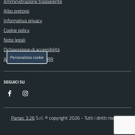
Amministrazione trasparente
Albo pretorio
Informativa privacy
Cookie policy
Note legali
Dichiarazione di accessibilità
Personalizza cookie
Attuazione misure PNRR
SEGUICI SU
Facebook
https://www.instagram.com/
Parsec 3.26
S.r.l. © copyright 2026 - Tutti i diritti riservati