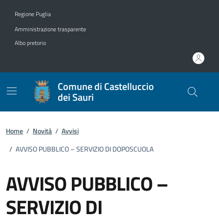
Vai ai contenuti
Vai al footer
Regione Puglia
Amministrazione trasparente
Albo pretorio
Comune di Castelluccio
dei Sauri
Home
/
Novità
/
Avvisi
/
AVVISO PUBBLICO – SERVIZIO DI DOPOSCUOLA
AVVISO PUBBLICO –
SERVIZIO DI