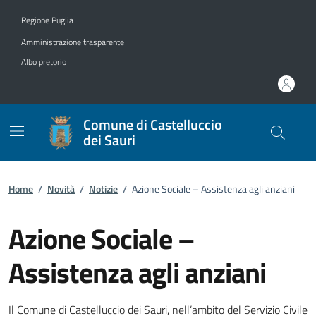
Vai ai contenuti
Vai al footer
Regione Puglia
Amministrazione trasparente
Albo pretorio
Comune di Castelluccio
dei Sauri
Home
/
Novità
/
Notizie
/
Azione Sociale – Assistenza agli anziani
Azione Sociale –
Assistenza agli anziani
Dettagli della notizia
Il Comune di Castelluccio dei Sauri, nell’ambito del Servizio Civile