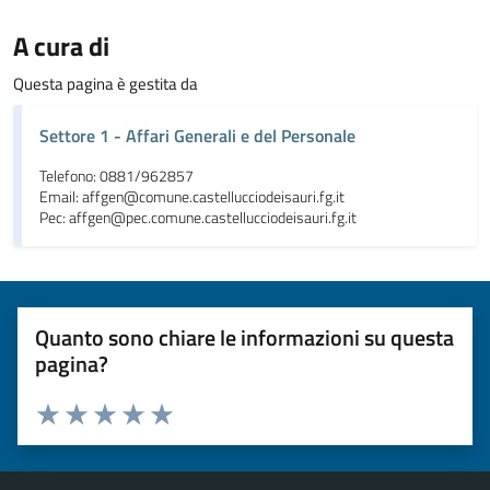
A cura di
Questa pagina è gestita da
Settore 1 - Affari Generali e del Personale
Telefono: 0881/962857
Email: affgen@comune.castellucciodeisauri.fg.it
Pec: affgen@pec.comune.castellucciodeisauri.fg.it
Quanto sono chiare le informazioni su questa
pagina?
Valuta da 1 a 5 stelle la pagina
Valuta 1 stelle su 5
Valuta 2 stelle su 5
Valuta 3 stelle su 5
Valuta 4 stelle su 5
Valuta 5 stelle su 5